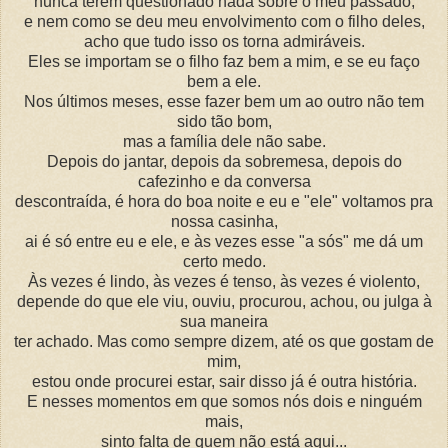
nunca terem questionado nada sobre o meu passado,
e nem como se deu meu envolvimento com o filho deles,
acho que tudo isso os torna admiráveis.
Eles se importam se o filho faz bem a mim, e se eu faço
bem a ele.
Nos últimos meses, esse fazer bem um ao outro não tem
sido tão bom,
mas a família dele não sabe.
Depois do jantar, depois da sobremesa, depois do
cafezinho e da conversa
descontraída, é hora do boa noite e eu e "ele" voltamos pra
nossa casinha,
ai é só entre eu e ele, e às vezes esse "a sós" me dá um
certo medo.
Às vezes é lindo, às vezes é tenso, às vezes é violento,
depende do que ele viu, ouviu, procurou, achou, ou julga à
sua maneira
ter achado. Mas como sempre dizem, até os que gostam de
mim,
estou onde procurei estar, sair disso já é outra história.
E nesses momentos em que somos nós dois e ninguém
mais,
sinto falta de quem não está aqui...