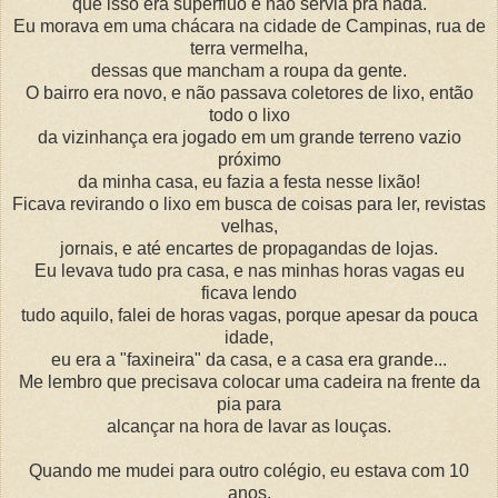
que isso era supérfluo e não servia pra nada.
Eu morava em uma chácara na cidade de Campinas, rua de
terra vermelha,
dessas que mancham a roupa da gente.
O bairro era novo, e não passava coletores de lixo, então
todo o lixo
da vizinhança era jogado em um grande terreno vazio
próximo
da minha casa, eu fazia a festa nesse lixão!
Ficava revirando o lixo em busca de coisas para ler, revistas
velhas,
jornais, e até encartes de propagandas de lojas.
Eu levava tudo pra casa, e nas minhas horas vagas eu
ficava lendo
tudo aquilo, falei de horas vagas, porque apesar da pouca
idade,
eu era a "faxineira" da casa, e a casa era grande...
Me lembro que precisava colocar uma cadeira na frente da
pia para
alcançar na hora de lavar as louças.
Quando me mudei para outro colégio, eu estava com 10
anos,