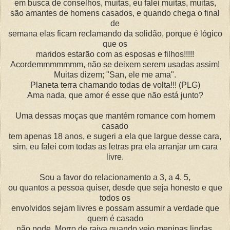
em busca de conselhos, muitas, eu falei muitas, muitas,
são amantes de homens casados, e quando chega o final
de
semana elas ficam reclamando da solidão, porque é lógico
que os
maridos estarão com as esposas e filhos!!!!!
Acordemmmmmmm, não se deixem serem usadas assim!
Muitas dizem; "San, ele me ama".
Planeta terra chamando todas de volta!!! (PLG)
Ama nada, que amor é esse que não está junto?
Uma dessas moças que mantém romance com homem
casado
tem apenas 18 anos, e sugeri a ela que largue desse cara,
sim, eu falei com todas as letras pra ela arranjar um cara
livre.
Sou a favor do relacionamento a 3, a 4, 5,
ou quantos a pessoa quiser, desde que seja honesto e que
todos os
envolvidos sejam livres e possam assumir a verdade que
quem é casado
não pode. Morro de raiva quando vejo meninas lindas,