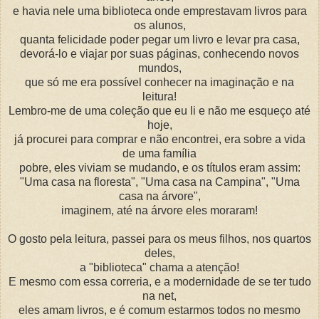
e havia nele uma biblioteca onde emprestavam livros para
os alunos,
quanta felicidade poder pegar um livro e levar pra casa,
devorá-lo e viajar por suas páginas, conhecendo novos
mundos,
que só me era possível conhecer na imaginação e na
leitura!
Lembro-me de uma coleção que eu li e não me esqueço até
hoje,
já procurei para comprar e não encontrei, era sobre a vida
de uma família
pobre, eles viviam se mudando, e os títulos eram assim:
"Uma casa na floresta", "Uma casa na Campina", "Uma
casa na árvore",
imaginem, até na árvore eles moraram!
O gosto pela leitura, passei para os meus filhos, nos quartos
deles,
a "biblioteca" chama a atenção!
E mesmo com essa correria, e a modernidade de se ter tudo
na net,
eles amam livros, e é comum estarmos todos no mesmo