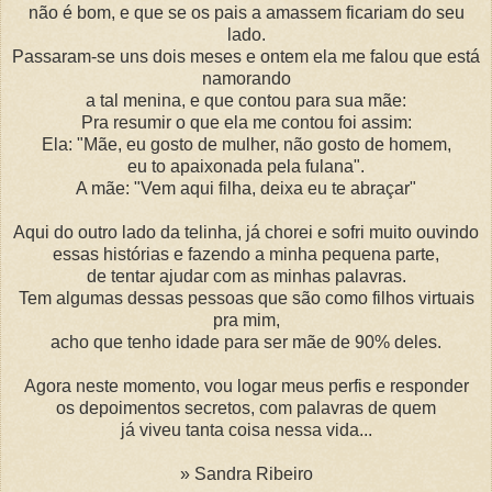
não é bom, e que se os pais a amassem ficariam do seu
lado.
Passaram-se uns dois meses e ontem ela me falou que está
namorando
a tal menina, e que contou para sua mãe:
Pra resumir o que ela me contou foi assim:
Ela: "Mãe, eu gosto de mulher, não gosto de homem,
eu to apaixonada pela fulana".
A mãe: "Vem aqui filha, deixa eu te abraçar"
Aqui do outro lado da telinha, já chorei e sofri muito ouvindo
essas histórias e fazendo a minha pequena parte,
de tentar ajudar com as minhas palavras.
Tem algumas dessas pessoas que são como filhos virtuais
pra mim,
acho que tenho idade para ser mãe de 90% deles.
Agora neste momento, vou logar meus perfis e responder
os depoimentos secretos, com palavras de quem
já viveu tanta coisa nessa vida...
» Sandra Ribeiro