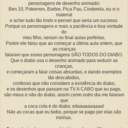
personagens de desenho animado:
Ben 10, Pokemon, Barbie, Pica Pau, Cinderela, eu vi o
material
e achei tudo tão lindo e pensei que seria um sucesso.
Porque os personagens e mais a paciência e boa vontade
do
meu filho, seriam no final aulas perfeitas.
Porém ele falou que ao começar a última aula ontem, que
as crianças
falaram que esses personagens SÃO TODOS DO DIABO.
Que o diabo usa o desenho animado para seduzir as
crianças,
e começaram a falar coisas absurdas, e dando exemplos
tão descabidos,
confesso que não considero a existência do diabo,
e os desenhos que passam na TV A CABO que eu pago,
são meus e não do diabo, assim como outro dia me falaram
que
a coca cola é do diabo, eitaaaaaaaaaa!
Não as cocas que eu bebo, porque se pago por elas são
minhas.