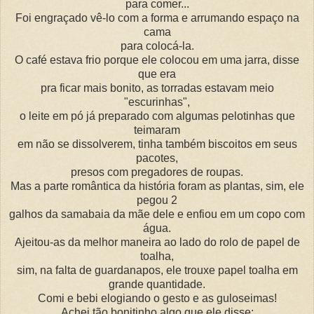
para comer...
Foi engraçado vê-lo com a forma e arrumando espaço na
cama
para colocá-la.
O café estava frio porque ele colocou em uma jarra, disse
que era
pra ficar mais bonito, as torradas estavam meio
"escurinhas",
o leite em pó já preparado com algumas pelotinhas que
teimaram
em não se dissolverem, tinha também biscoitos em seus
pacotes,
presos com pregadores de roupas.
Mas a parte romântica da história foram as plantas, sim, ele
pegou 2
galhos da samabaia da mãe dele e enfiou em um copo com
água.
Ajeitou-as da melhor maneira ao lado do rolo de papel de
toalha,
sim, na falta de guardanapos, ele trouxe papel toalha em
grande quantidade.
Comi e bebi elogiando o gesto e as guloseimas!
Achei tão bonitinho algo que ele disse: