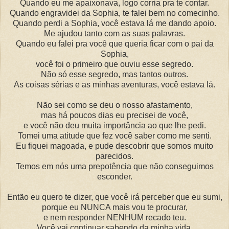
Quando eu me apaixonava, logo corria pra te contar.
Quando engravidei da Sophia, te falei bem no comecinho.
Quando perdi a Sophia, você estava lá me dando apoio.
Me ajudou tanto com as suas palavras.
Quando eu falei pra você que queria ficar com o pai da
Sophia,
você foi o primeiro que ouviu esse segredo.
Não só esse segredo, mas tantos outros.
As coisas sérias e as minhas aventuras, você estava lá.
Não sei como se deu o nosso afastamento,
mas há poucos dias eu precisei de você,
e você não deu muita importância ao que lhe pedi.
Tomei uma atitude que fez você saber como me senti.
Eu fiquei magoada, e pude descobrir que somos muito
parecidos.
Temos em nós uma prepotência que não conseguimos
esconder.
Então eu quero te dizer, que você irá perceber que eu sumi,
porque eu NUNCA mais vou te procurar,
e nem responder NENHUM recado teu.
Você vai continuar sabendo da minha vida,