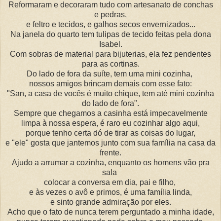
Reformaram e decoraram tudo com artesanato de conchas
e pedras,
e feltro e tecidos, e galhos secos envernizados...
Na janela do quarto tem tulipas de tecido feitas pela dona
Isabel.
Com sobras de material para bijuterias, ela fez pendentes
para as cortinas.
Do lado de fora da suíte, tem uma mini cozinha,
nossos amigos brincam demais com esse fato:
"San, a casa de vocês é muito chique, tem até mini cozinha
do lado de fora".
Sempre que chegamos a casinha está impecavelmente
limpa à nossa espera, é raro eu cozinhar algo aqui,
porque tenho certa dó de tirar as coisas do lugar,
e "ele" gosta que jantemos junto com sua família na casa da
frente.
Ajudo a arrumar a cozinha, enquanto os homens vão pra
sala
colocar a conversa em dia, pai e filho,
e às vezes o avô e primos, é uma família linda,
e sinto grande admiração por eles.
Acho que o fato de nunca terem perguntado a minha idade,